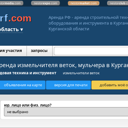
stor
media
.com
nestor
expo
.com
nestor
market
.com
nestor
club
.
rf
.com
Аренда РФ - аренда строительной тех
оборудования и инструмента в Курган
область ▾
Курганской области
ия участия
запросы
ренда измельчителя веток, мульчера в Курга
довая техника и инструмент
измельчители веток
объявления на карте
версия для печати
добавить моё о
юр. лицо или физ. лицо?