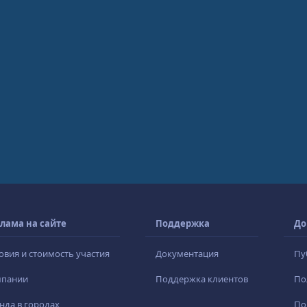
лама на сайте
Поддержка
До
овия и стоимость участия
Документация
Пу
мпании
Поддержка клиентов
По
нда в городах
По