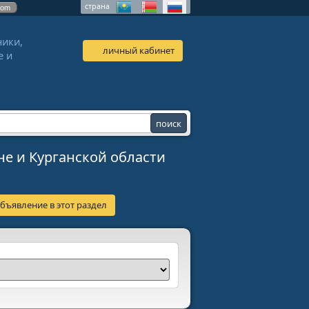
страна
com
ники,
личный кабинет
е и
не и Курганской области
бъявление в этот раздел